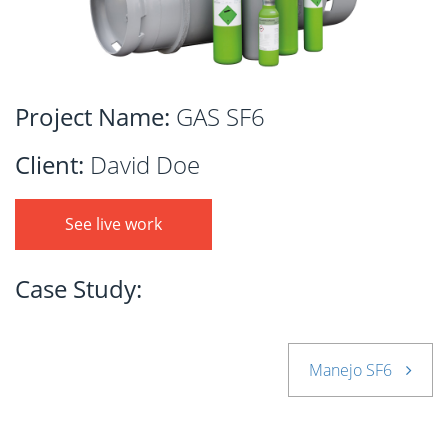
Project Name:
GAS SF6
Client:
David Doe
See live work
Case Study:
Manejo SF6